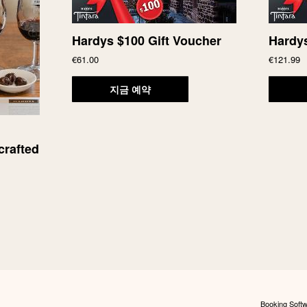
Hardys $100 Gift Voucher
Hardys
€61.00
€121.99
지금 예약
d
crafted
Booking Softw