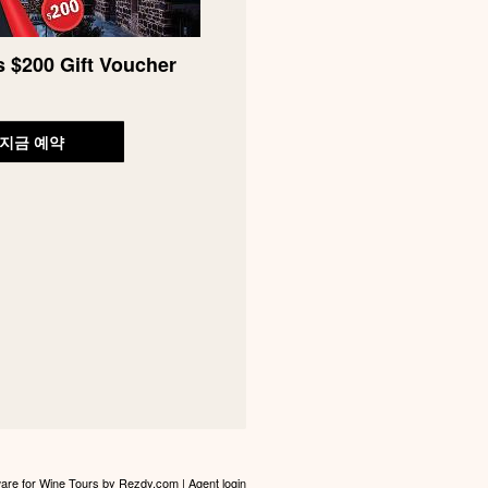
 $200 Gift Voucher
지금 예약
are for Wine Tours
by Rezdy.com |
Agent login