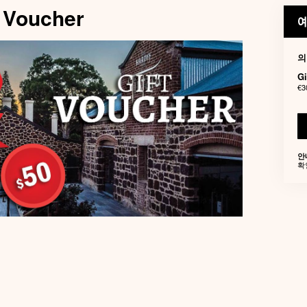
t Voucher
예
의
Gi
€3
안
확