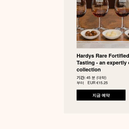
Hardys Rare Fortifie
Tasting - an expertly 
collection
기간:
45 분 (대략)
부터
EUR
€15.25
지금 예약