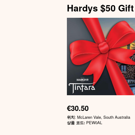
Hardys $50 Gif
€30.50
위치
: McLaren Vale, South Australia
상품 코드:
PEW0AL