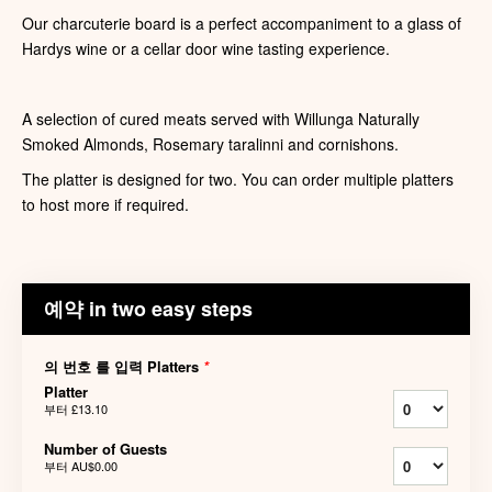
Our charcuterie board is a perfect accompaniment to a glass of
Hardys wine or a cellar door wine tasting experience.
A selection of cured meats served with Willunga Naturally
Smoked Almonds, Rosemary taralinni and cornishons.
The platter is designed for two. You can order multiple platters
to host more if required.
예약 in two easy steps
의 번호 를 입력 Platters
*
Platter
부터
£13.10
Number of Guests
부터
AU$0.00