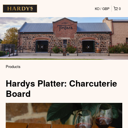
KO
GBP
0
Products
Hardys Platter: Charcuterie
Board