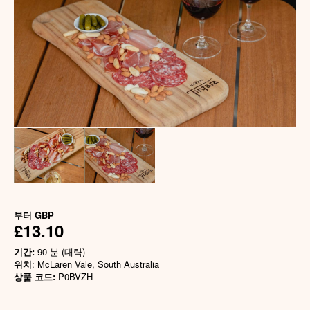
부터
GBP
£13.10
기간:
90 분 (대략)
위치
: McLaren Vale, South Australia
상품 코드:
P0BVZH