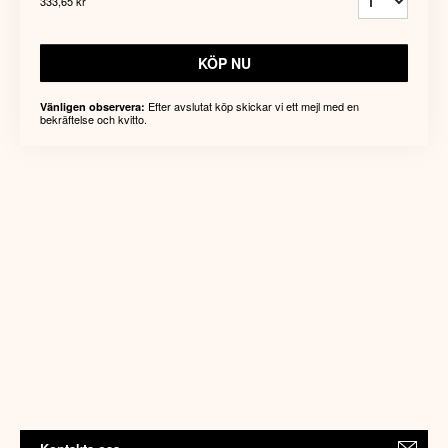
333,65 kr
KÖP NU
Efter avslutat köp skickar vi ett mejl med en
Vänligen observera:
bekräftelse och kvitto.