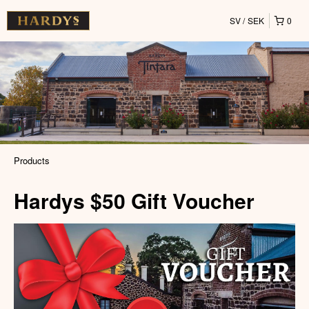
SV
SEK
0
Products
Hardys $50 Gift Voucher