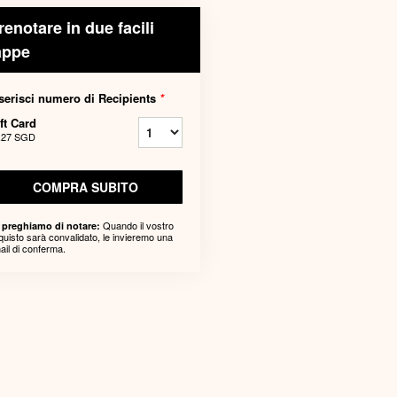
renotare in due facili
appe
serisci numero di Recipients
*
ft Card
,27 SGD
COMPRA SUBITO
Quando il vostro
 preghiamo di notare:
quisto sarà convalidato, le invieremo una
ail di conferma.