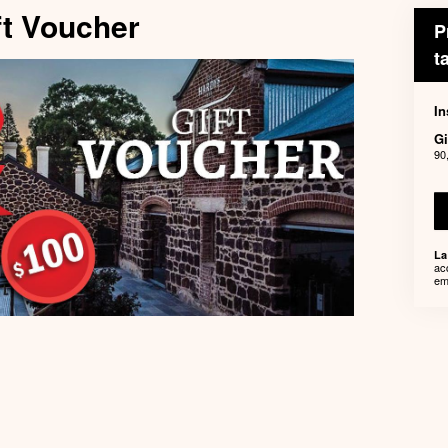
ft Voucher
P
t
In
Gi
90
La
ac
em