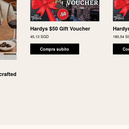
Hardys $50 Gift Voucher
Hardys
45,13 SGD
180,54 
Compra subito
Co
d
crafted