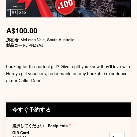
A$100.00
所在地
: McLaren Vale, South Australia
製品コード:
PNZ3AJ
Looking for the perfect gift? Give a gift you know they’ll love with
Hardys gift vouchers, redeemable on any bookable experience
at our Cellar Door.
今すぐ予約する
選択してください - Recipients
*
Gift Card