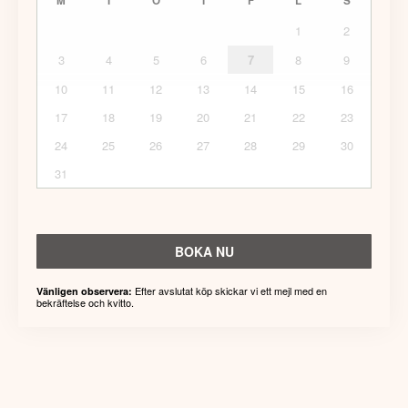
M
T
O
T
F
L
S
1
2
3
4
5
6
7
8
9
10
11
12
13
14
15
16
17
18
19
20
21
22
23
24
25
26
27
28
29
30
31
BOKA NU
Efter avslutat köp skickar vi ett mejl med en
Vänligen observera:
bekräftelse och kvitto.