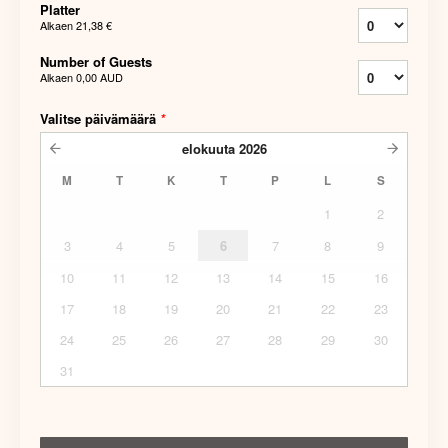
Platter
Alkaen
21,38 €
Number of Guests
Alkaen
0,00 AUD
Valitse päivämäärä
*
elokuuta
2026
M
T
K
T
P
L
S
1
2
3
4
5
6
7
8
9
10
11
12
13
14
15
16
17
18
19
20
21
22
23
24
25
26
27
28
29
30
31