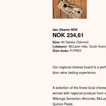
dan itibaren
NOK
NOK 234,61
Süre:
90 Dakika (Tahmini)
Lokasyon
: McLaren Vale, South Austr
Ürün kodu:
P1PR0Y
Our regional cheese board is a perf
door wine tasting experience.
A selection of the finest local chee
served with regional produce from
Willunga Somerton Almonds, McLar
Quince Paste.