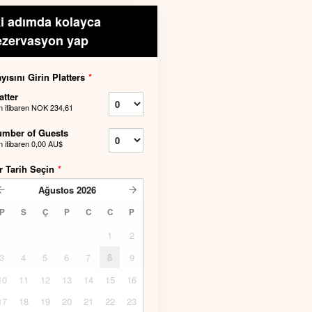
ki adımda kolayca
ezervasyon yap
yısını Girin Platters
*
atter
n itibaren
NOK 234,61
mber of Guests
n itibaren
0,00 AU$
r Tarih Seçin
*
Ağustos
2026
P
S
Ç
P
C
C
P
1
2
3
4
5
6
7
8
9
10
11
12
13
14
15
16
17
18
19
20
21
22
23