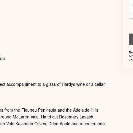
No
bi
alia
ko
ect accompaniment to a glass of Hardys wine or a cellar
ses from the Fleurieu Peninsula and the Adelaide Hills
 around McLaren Vale. Hand cut Rosemary Lavash,
en Vale Kalamata Olives, Dried Apple and a homemade