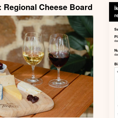
s: Regional Cheese Board
İ
r
Sa
Pl
da
Nu
da
Bi