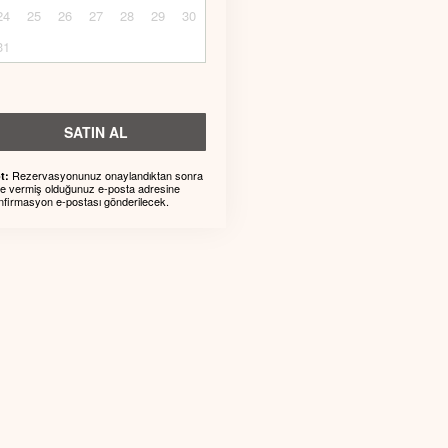
24
25
26
27
28
29
30
31
SATIN AL
Rezervasyonunuz onaylandıktan sonra
t:
ze vermiş olduğunuz e-posta adresine
nfirmasyon e-postası gönderilecek.