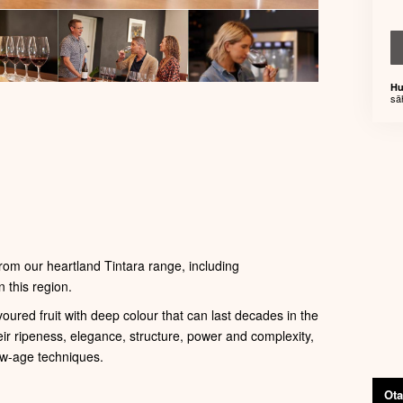
Hu
sä
rom our heartland Tintara range, including
n this region.
voured fruit with deep colour that can last decades in the
eir ripeness, elegance, structure, power and complexity,
w-age techniques.
Ota