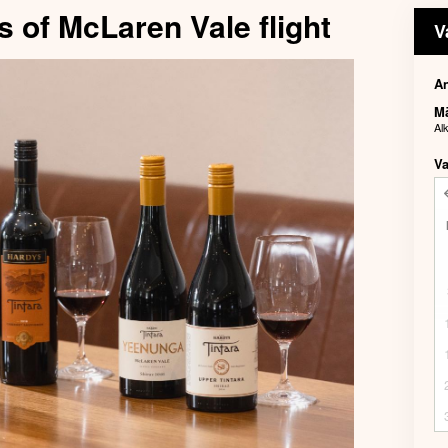
s of McLaren Vale flight
V
An
M
Al
Va