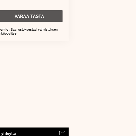
VARAA TÄSTÄ
Saat ostoksestasi vahvistuksen
omio:
hköpostitse.
 yhteyttä