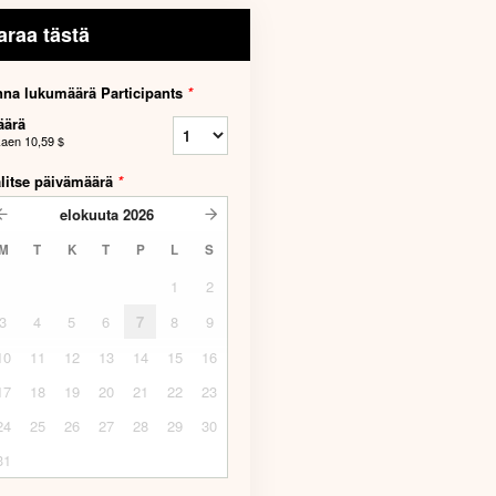
araa tästä
na lukumäärä Participants
*
äärä
kaen
10,59 $
litse päivämäärä
*
elokuuta
2026
M
T
K
T
P
L
S
1
2
3
4
5
6
7
8
9
10
11
12
13
14
15
16
17
18
19
20
21
22
23
24
25
26
27
28
29
30
31