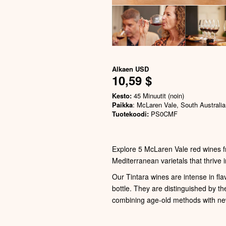
Alkaen
USD
10,59 $
Kesto:
45 Minuutit (noin)
Paikka
: McLaren Vale, South Australia
Tuotekoodi:
PS0CMF
Explore 5 McLaren Vale red wines f
Mediterranean varietals that thrive i
Our Tintara wines are intense in fla
bottle. They are distinguished by th
combining age-old methods with ne